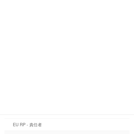
ナチュラルコスメ：その違いとは
2026年6月18日
QRコード：欧州における化粧品情報の
EU規制関連
未来
2026年6月16日
カテゴリー
CLP規制
EU化粧品規則 1223/2009
CMR物質
EU RP - 責任者