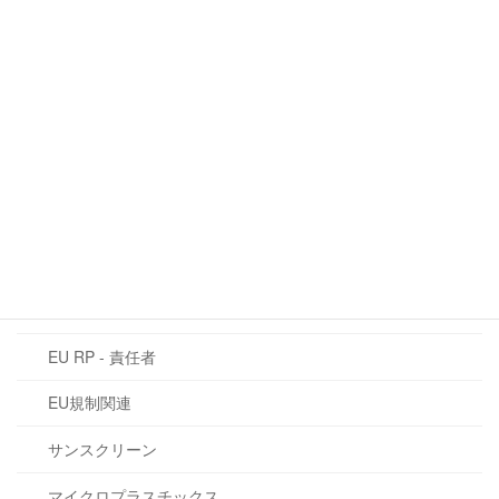
QRコード：欧州における化粧品情報の
EU規制関連
未来
2026年6月16日
カテゴリー
CLP規制
EU化粧品規則 1223/2009
CMR物質
EU RP - 責任者
EU規制関連
サンスクリーン
マイクロプラスチックス