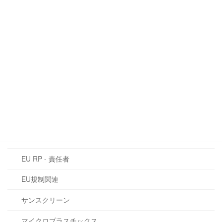
QRコード：欧州における化粧品情報の
EU規制関連
未来
2026年6月16日
カテゴリー
CLP規制
EU化粧品規則 1223/2009
CMR物質
EU RP - 責任者
EU規制関連
サンスクリーン
マイクロプラスチックス