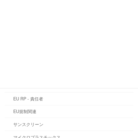
QRコード：欧州における化粧品情報の
EU規制関連
未来
2026年6月16日
カテゴリー
CLP規制
EU化粧品規則 1223/2009
CMR物質
EU RP - 責任者
EU規制関連
サンスクリーン
マイクロプラスチックス