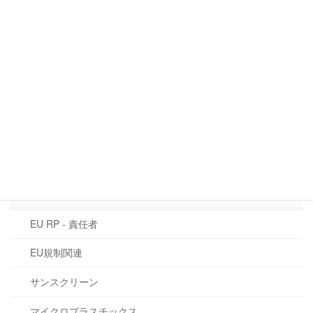
QRコード：欧州における化粧品情報の
EU規制関連
未来
2026年6月16日
カテゴリー
CLP規制
EU化粧品規則 1223/2009
CMR物質
EU RP - 責任者
EU規制関連
サンスクリーン
マイクロプラスチックス