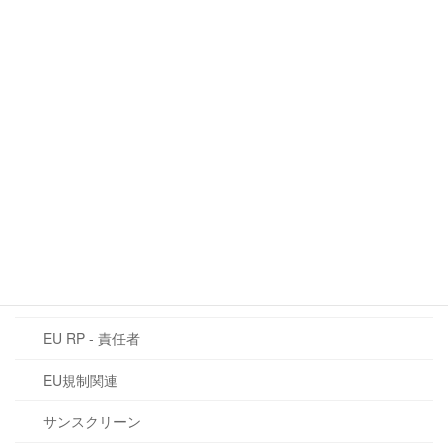
QRコード：欧州における化粧品情報の
EU規制関連
未来
2026年6月16日
カテゴリー
CLP規制
EU化粧品規則 1223/2009
CMR物質
EU RP - 責任者
EU規制関連
サンスクリーン