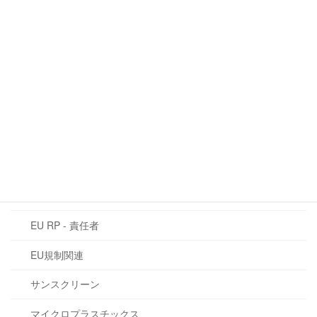
QRコード：欧州における化粧品情報の
EU規制関連
未来
2026年6月16日
カテゴリー
CLP規制
EU化粧品規則 1223/2009
CMR物質
EU RP - 責任者
EU規制関連
サンスクリーン
マイクロプラスチックス